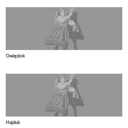
Owięziok
Hajduk