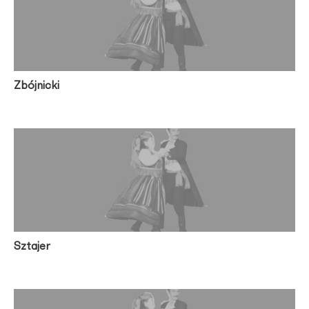
Zbójnicki
Sztajer