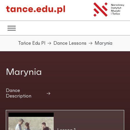
Tańce Edu Pl
Dance Lessons
Marynia
Marynia
Dance
Description