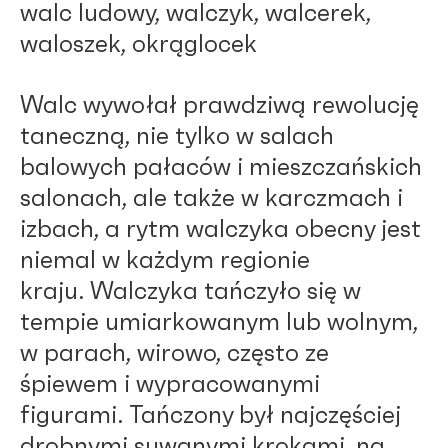
walc ludowy, walczyk, walcerek,
waloszek
,
okrąglocek
Walc
wywołał prawdziwą rewolucję
taneczną, nie tylko w salach
balowych pałaców i mieszczańskich
salonach, ale także w karczmach i
izbach, a rytm walczyka obecny jest
niemal w każdym regionie
kraju.
Walczyka
tańczyło się w
tempie umiarkowanym lub wolnym,
w parach, wirowo, często ze
śpiewem i wypracowanymi
figurami. Tańczony był najczęściej
drobnymi suwanymi krokami, na