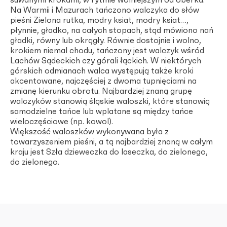
Na Warmii i Mazurach tańczono
walczyka
do słów
pieśni
Zielona rutka, modry ksiat, modry ksiat…
,
płynnie, gładko, na całych stopach, stąd mówiono nań
gładki,
równy
lub
okrągły
. Równie dostojnie i wolno,
krokiem niemal chodu, tańczony jest
walczyk
wśród
Lachów Sądeckich czy górali łąckich. W niektórych
górskich odmianach
walca
występują także kroki
akcentowane, najczęściej z dwoma tupnięciami na
zmianę kierunku obrotu. Najbardziej znaną grupę
walczyków stanowią śląskie
waloszki
, które stanowią
samodzielne tańce lub wplatane są między tańce
wieloczęściowe (np.
kowol
).
Większość
waloszków
wykonywana była z
towarzyszeniem pieśni, a tą najbardziej znaną w całym
kraju jest
Szła dzieweczka do laseczka, do zielonego,
do zielonego.