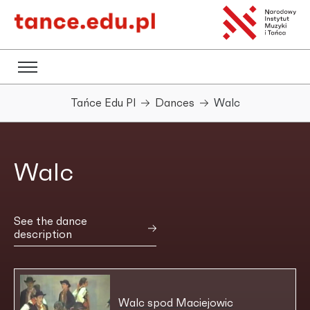
Tańce Edu Pl
Dances
Walc
Walc
See the dance
description
Walc spod Maciejowic