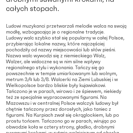
całych stopach.
Ludowi muzykanci przetwarzali melodie
walca
na swoją
modłę, wzbogacając je o regionalne tradycje.
Ludowy
walc
szybko stał się popularny w całej Polsce,
przybierając lokalne nazwy, które najczęściej
pochodziły od nazwy miejscowości lub słów pieśni.
Nazwa
walc
wywodzi się z niemieckiego
Walz,
Walzer,
ale widoczne są w nim silne wpływy
regionalnego stylu i wykonania. Tańczy się go
powszechnie w tempie umiarkowanym lub wolnym,
metrum 3/4 lub 3/8.
Walcerk
i na Ziemi Lubuskiej i w
Wielkopolsce bardzo bliskie były
kujawiakowi
.
Tańczono je w parach, wirowo i ze śpiewem, niekiedy
też ze specjalnie wypracowanymi figurami. Na
Mazowszu i w centralnej Polsce
walczyk ludowy
był
chętnie tańczony przez dorosłych, jako taniec z
figurami. Na Kurpiach zwał się
okrąglockiem
, lub po
prostu
tońcem
. Tańczono go w parach, wirując po
obwodzie koła w cztery strony, gładko, drobnymi
suwanymi krokami, w rytmie wolniejszym od oberka.