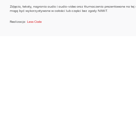
Zdjęcia, teksty, nagrania audio i audio-video oraz tłumaczenia prezentowane na tej 
mogą być wykorzystywane w całości lub części bez zgody NIMiT.
Realizacja:
Less Code