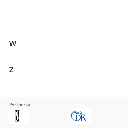
W
Z
Partnerzy