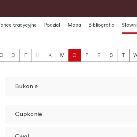
Tańce tradycyjne
Podział
Mapa
Bibliografia
Słowni
C
D
F
H
K
M
O
P
R
S
T
Bukanie
Cupkanie
Cwał