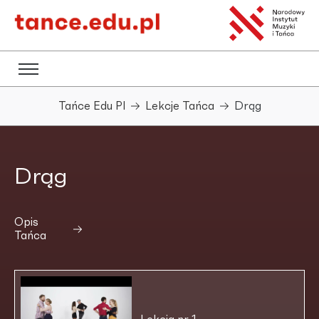
Tańce Edu Pl
Lekcje Tańca
Drąg
Drąg
Opis
Tańca