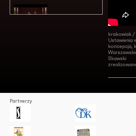
Lekcja nr 5
krakowiak / 
Ustawienia w
koncepcja, k
Lekcja nr 6
Warszawskie
Skawski
zrealizowan
Lekcja nr 7
Partnerzy
Lekcja nr 8