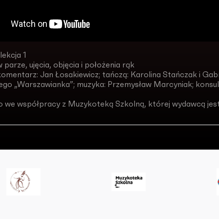
lekcja 1
 parze, ujęcia, objęcia i położenia rąk
omentarz: Jan Łosakiewicz; tańczą: Karolina Stańczak i Gabr
go „Warszawianka”; muzyka: Przemysław Marcyniak; konsul
o we współpracy z Muzykoteką Szkolną, której wydawcą jes