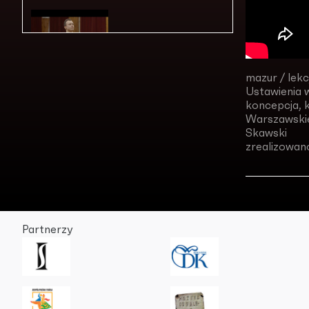
Lekcja nr 5
mazur / lekc
Ustawienia 
koncepcja, k
Lekcja nr 6
Warszawskie
Skawski
zrealizowan
Lekcja nr 7
Partnerzy
Lekcja nr 8