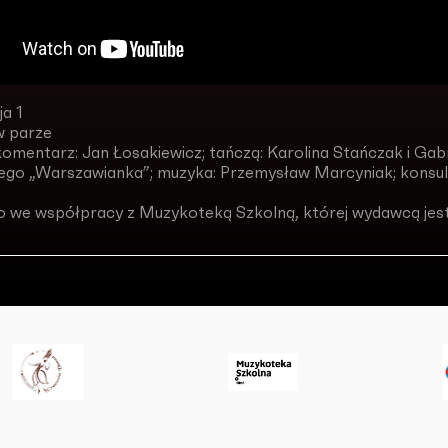
ja 1
w parze
omentarz: Jan Łosakiewicz; tańczą: Karolina Stańczak i Gabr
go „Warszawianka”; muzyka: Przemysław Marcyniak; konsul
o we współpracy z Muzykoteką Szkolną, której wydawcą jes