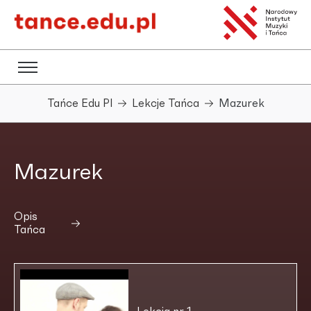
Tańce Edu Pl
Lekcje Tańca
Mazurek
Mazurek
Opis
Tańca