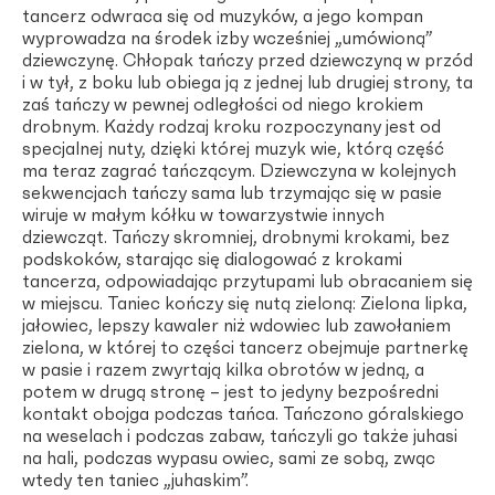
tancerz odwraca się od muzyków, a jego kompan
wyprowadza na środek izby wcześniej „umówioną”
dziewczynę. Chłopak tańczy przed dziewczyną w przód
i w tył, z boku lub obiega ją z jednej lub drugiej strony, ta
zaś tańczy w pewnej odległości od niego krokiem
drobnym. Każdy rodzaj kroku rozpoczynany jest od
specjalnej nuty, dzięki której muzyk wie, którą część
ma teraz zagrać tańczącym. Dziewczyna w kolejnych
sekwencjach tańczy sama lub trzymając się w pasie
wiruje w małym kółku w towarzystwie innych
dziewcząt. Tańczy skromniej, drobnymi krokami, bez
podskoków, starając się dialogować z krokami
tancerza, odpowiadając przytupami lub obracaniem się
w miejscu. Taniec kończy się nutą zieloną: Zielona lipka,
jałowiec, lepszy kawaler niż wdowiec lub zawołaniem
zielona, w której to części tancerz obejmuje partnerkę
w pasie i razem zwyrtają kilka obrotów w jedną, a
potem w drugą stronę – jest to jedyny bezpośredni
kontakt obojga podczas tańca. Tańczono góralskiego
na weselach i podczas zabaw, tańczyli go także juhasi
na hali, podczas wypasu owiec, sami ze sobą, zwąc
wtedy ten taniec „juhaskim”.