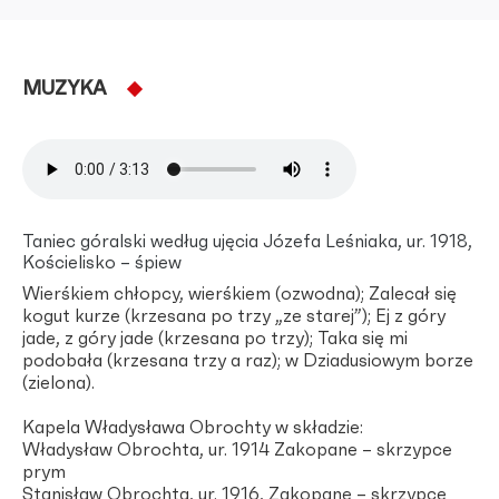
MUZYKA
Taniec góralski według ujęcia Józefa Leśniaka, ur. 1918,
Kościelisko – śpiew
Wierśkiem chłopcy, wierśkiem (ozwodna); Zalecał się
kogut kurze (krzesana po trzy „ze starej”); Ej z góry
jade, z góry jade (krzesana po trzy); Taka się mi
podobała (krzesana trzy a raz); w Dziadusiowym borze
(zielona).
Kapela Władysława Obrochty w składzie:
Władysław Obrochta, ur. 1914 Zakopane – skrzypce
prym
Stanisław Obrochta, ur. 1916, Zakopane – skrzypce