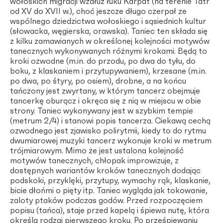
wołoskich migracji wzdłuż łuku Karpat (na terenie Tatr
od XV do XVII w.), choć jeszcze długo czerpał ze
wspólnego dziedzictwa wołoskiego i sąsiednich kultur
(słowacka, węgierska, orawska). Taniec ten składa się
z kilku zamawianych w określonej kolejności motywów
tanecznych wykonywanych różnymi krokami. Będą to
kroki ozwodne (m.in. do przodu, po dwa do tyłu, do
boku, z klaskaniem i przytupywaniem), krzesane (m.in.
po dwa, po śtyry, po osiem), drobne, a na końcu
tańczony jest zwyrtany, w którym tancerz obejmuje
tancerkę oburącz i okręca się z nią w miejscu w obie
strony. Taniec wykonywany jest w szybkim tempie
(metrum 2/4) i stanowi popis tancerza. Ciekawą cechą
ozwodnego jest zjawisko polirytmii, kiedy to do rytmu
dwumiarowej muzyki tancerz wykonuje kroki w metrum
trójmiarowym. Mimo że jest ustalona kolejność
motywów tanecznych, chłopak improwizuje, z
dostępnych wariantów kroków tanecznych dodając
podskoki, przyklęki, przytupy, wymachy rąk, klaskanie,
bicie dłońmi o pięty itp. Taniec wygląda jak tokowanie,
zaloty ptaków podczas godów. Przed rozpoczęciem
popisu (tańca), staje przed kapelą i śpiewa nutę, która
określa rodzaj pierwszego kroku. Po prześpiewaniu