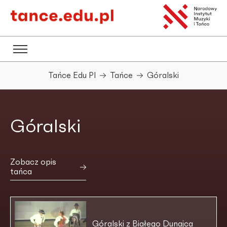
Tańce Edu Pl
Tańce
Góralski
Góralski
Zobacz opis
tańca
Góralski z Białego Dunajca