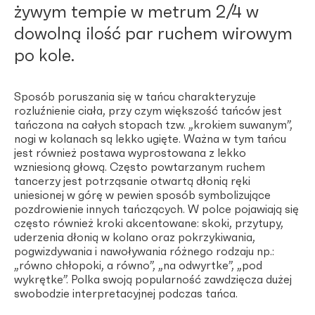
żywym tempie w metrum 2/4 w
dowolną ilość par ruchem wirowym
po kole.
Sposób poruszania się w tańcu charakteryzuje
rozluźnienie ciała, przy czym większość tańców jest
tańczona na całych stopach tzw. „krokiem suwanym”,
nogi w kolanach są lekko ugięte. Ważna w tym tańcu
jest również postawa wyprostowana z lekko
wzniesioną głową. Często powtarzanym ruchem
tancerzy jest potrząsanie otwartą dłonią ręki
uniesionej w górę w pewien sposób symbolizujące
pozdrowienie innych tańczących. W polce pojawiają się
często również kroki akcentowane: skoki, przytupy,
uderzenia dłonią w kolano oraz pokrzykiwania,
pogwizdywania i nawoływania różnego rodzaju np.:
„równo chłopoki, a równo”, „na odwyrtke”, „pod
wykrętke”. Polka swoją popularność zawdzięcza dużej
swobodzie interpretacyjnej podczas tańca.