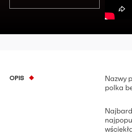
OPIS
Nazwy p
polka be
Najbard
najpopul
wściekł