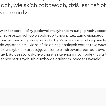
lach, wiejskich zabawach, dziś jest te
we zespoły.
wiał tancerz, który podawał muzykantom nutę i płacił „basow
lka, zaproszonych do wspólnego tańca przez zamawiającego. T
r poruszających się wokół izby. W zależności od regionu kro
znie wykonaniem. Niezależnie od regionalnych wariantów, ws
h w szybkim narastającym tempie i wirowaniu par po obwodzie
ogę była często wykonywana w sekwencji innych polek, była t
. tańce starszych lub drużbów z druhnami podczas wesela).