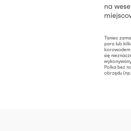
na wese
miejsco
Taniec zama
para lub ki
korowodem pa
się nieznac
wykonywanyc
Polka bez n
obrzędu (np