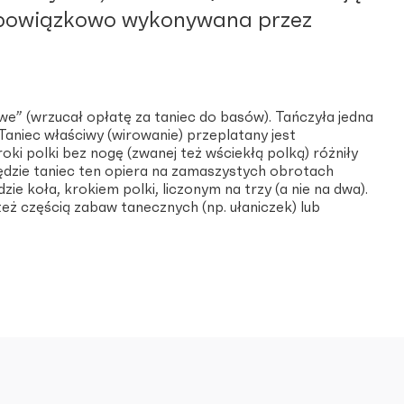
ż obowiązkowo wykonywana przez
e” (wrzucał opłatę za taniec do basów). Tańczyła jedna
aniec właściwy (wirowanie) przeplatany jest
ki polki bez nogę (zwanej też wściekłą polką) różniły
zędzie taniec ten opiera na zamaszystych obrotach
 koła, krokiem polki, liczonym na trzy (a nie na dwa).
eż częścią zabaw tanecznych (np. ułaniczek) lub