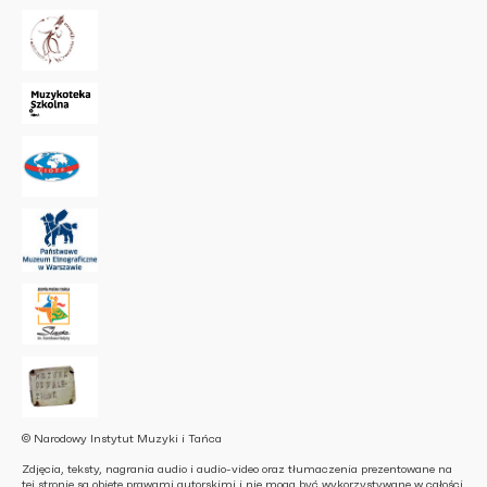
© Narodowy Instytut Muzyki i Tańca
Zdjęcia, teksty, nagrania audio i audio-video oraz tłumaczenia prezentowane na
tej stronie są objęte prawami autorskimi i nie mogą być wykorzystywane w całości