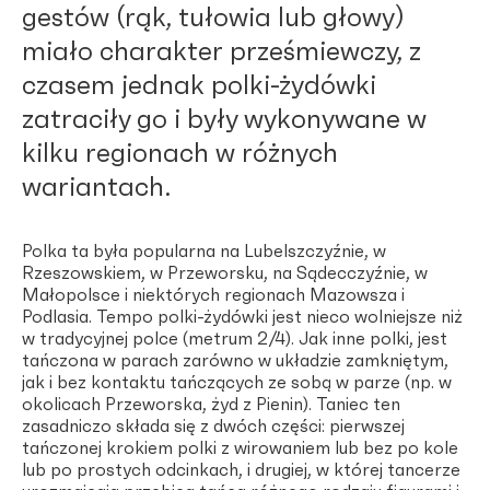
gestów (rąk, tułowia lub głowy)
miało charakter prześmiewczy, z
czasem jednak polki-żydówki
zatraciły go i były wykonywane w
kilku regionach w różnych
wariantach.
Polka ta była popularna na Lubelszczyźnie, w
Rzeszowskiem, w Przeworsku, na Sądecczyźnie, w
Małopolsce i niektórych regionach Mazowsza i
Podlasia. Tempo polki-żydówki jest nieco wolniejsze niż
w tradycyjnej polce (metrum 2/4). Jak inne polki, jest
tańczona w parach zarówno w układzie zamkniętym,
jak i bez kontaktu tańczących ze sobą w parze (np. w
okolicach Przeworska, żyd z Pienin). Taniec ten
zasadniczo składa się z dwóch części: pierwszej
tańczonej krokiem polki z wirowaniem lub bez po kole
lub po prostych odcinkach, i drugiej, w której tancerze