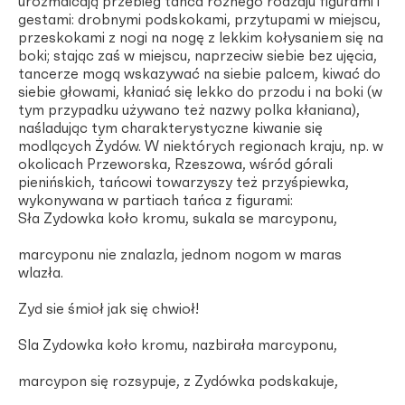
urozmaicają przebieg tańca różnego rodzaju figurami i
gestami: drobnymi podskokami, przytupami w miejscu,
przeskokami z nogi na nogę z lekkim kołysaniem się na
boki; stając zaś w miejscu, naprzeciw siebie bez ujęcia,
tancerze mogą wskazywać na siebie palcem, kiwać do
siebie głowami, kłaniać się lekko do przodu i na boki (w
tym przypadku używano też nazwy polka kłaniana),
naśladując tym charakterystyczne kiwanie się
modlących Żydów. W niektórych regionach kraju, np. w
okolicach Przeworska, Rzeszowa, wśród górali
pienińskich, tańcowi towarzyszy też przyśpiewka,
wykonywana w partiach tańca z figurami:
Sła Zydowka koło kromu, sukala se marcyponu,
marcyponu nie znalazla, jednom nogom w maras
wlazła.
Zyd sie śmioł jak się chwioł!
Sla Zydowka koło kromu, nazbirała marcyponu,
marcypon się rozsypuje, z Zydówka podskakuje,