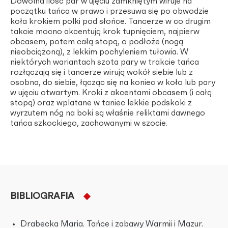
Dowolna ilość par w ujęciu zamkniętym wiruje na
początku tańca w prawo i przesuwa się po obwodzie
koła krokiem polki pod słońce. Tancerze w co drugim
takcie mocno akcentują krok tupnięciem, najpierw
obcasem, potem całą stopą, o podłoże (nogą
nieobciążoną), z lekkim pochyleniem tułowia. W
niektórych wariantach szota pary w trakcie tańca
rozłączają się i tancerze wirują wokół siebie lub z
osobna, do siebie, łącząc się na koniec w koło lub pary
w ujęciu otwartym. Kroki z akcentami obcasem (i całą
stopą) oraz wplatane w taniec lekkie podskoki z
wyrzutem nóg na boki są właśnie reliktami dawnego
tańca szkockiego, zachowanymi w szocie.
BIBLIOGRAFIA
Drabecka Maria. Tańce i zabawy Warmii i Mazur.