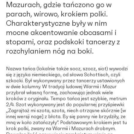
Mazurach, gdzie tańczono go w
parach, wirowo, krokiem polki.
Charakterystyczne były w nim
mocne akcentowanie obcasami i
stopami, oraz podskoki tancerzy z
rozchylaniem nóg na boki.
Nazwa tańca (lokalnie także socz, szocz, siot) wywodzi
się z języka niemieckiego, od słowa Schottisch, czyli
szkocki. Był wykonywany przez tancerzy ustawionych
w dwie kolumny. W tradycji ludowej Warmii i Mazur
przybrał własną formę, zachowując jednak wiele
kroków z oryginału. Tempo tańca jest szybkie, metrum
2/4. Szot wykonywany jest do popularnej przyśpiewki:
„Zagrajtaż mi szota, szota, niech otrząsne skórznie [w
innej wersji noge] z błota. By się panny nie brzydziły, ze
mną w koło zatańczyły”. Podstawowym krokiem jest tu
krok polki, zwany na Warmii i Mazurach drobnym.